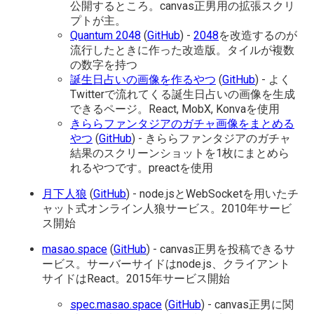
公開するところ。canvas正男用の拡張スクリ
プトが主。
Quantum 2048
(
GitHub
) -
2048
を改造するのが
流行したときに作った改造版。タイルが複数
の数字を持つ
誕生日占いの画像を作るやつ
(
GitHub
) - よく
Twitterで流れてくる誕生日占いの画像を生成
できるページ。React, MobX, Konvaを使用
きららファンタジアのガチャ画像をまとめる
やつ
(
GitHub
) - きららファンタジアのガチャ
結果のスクリーンショットを1枚にまとめら
れるやつです。preactを使用
月下人狼
(
GitHub
) - node.jsとWebSocketを用いたチ
ャット式オンライン人狼サービス。2010年サービ
ス開始
masao.space
(
GitHub
) - canvas正男を投稿できるサ
ービス。サーバーサイドはnode.js、クライアント
サイドはReact。2015年サービス開始
spec.masao.space
(
GitHub
) - canvas正男に関