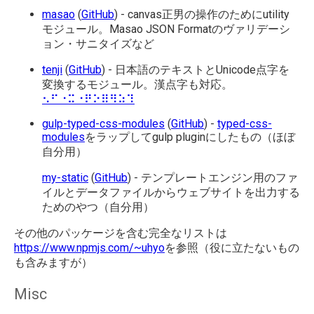
masao
(
GitHub
) - canvas正男の操作のためにutility
モジュール。Masao JSON Formatのヴァリデーシ
ョン・サニタイズなど
tenji
(
GitHub
) - 日本語のテキストとUnicode点字を
変換するモジュール。漢点字も対応。
⠢⠋⠐⠭⠐⠟⠕⠿⠻⠵⠹
gulp-typed-css-modules
(
GitHub
) -
typed-css-
modules
をラップしてgulp pluginにしたもの（ほぼ
自分用）
my-static
(
GitHub
) - テンプレートエンジン用のファ
イルとデータファイルからウェブサイトを出力する
ためのやつ（自分用）
その他のパッケージを含む完全なリストは
https://www.npmjs.com/~uhyo
を参照（役に立たないもの
も含みますが）
Misc