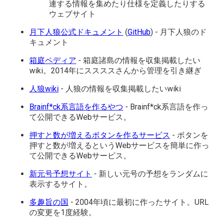
連する情報を集めたり仕様を定義したりする
ウェブサイト
月下人狼公式ドキュメント
(
GitHub
) - 月下人狼のド
キュメント
箱庭ペディア
- 箱庭諸島の情報を収集掲載したい
wiki。2014年にススススさんから管理を引き継ぎ
人狼wiki
- 人狼の情報を収集掲載したいwiki
Brainf*ck系言語を作るやつ
- Brainf*ck系言語を作っ
て公開できるWebサービス。
押すと数が増えるボタンを作るサービス
- ボタンを
押すと数が増えるというWebサービスを簡単に作っ
て公開できるWebサービス。
新元号予想サイト
- 新しい元号の予想をランダムに
表示するサイト。
多趣旨の国
- 2004年頃に最初に作ったサイト。URL
の変更を1度経験。