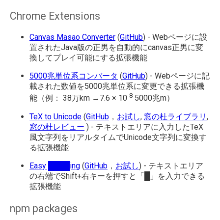
Chrome Extensions
Canvas Masao Converter
(
GitHub
) - Webページに設
置されたJava版の正男を自動的にcanvas正男に変
換してプレイ可能にする拡張機能
5000兆単位系コンバータ
(
GitHub
) - Webページに記
載された数値を5000兆単位系に変更できる拡張機
-8
能（例： 38万km →7.6 × 10
5000兆m）
TeX to Unicode
(
GitHub
，
お試し
,
窓の杜ライブラリ
,
窓の杜レビュー
) - テキストエリアに入力したTeX
風文字列をリアルタイムでUnicode文字列に変換す
る拡張機能
Easy ████ing
(
GitHub
，
お試し
) - テキストエリア
の右端でShift+右キーを押すと「█」を入力できる
拡張機能
npm packages